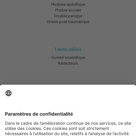
Phobies spécifique
Phobie sociale
Trouble panique
Stress post-traumatique
Liens utiles
Comité scientifique
Rédacteurs
En savoir plus
Charte HIC
Mentions légales / CGU
Contactez-nous