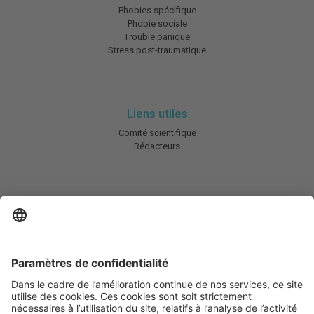
Phobies spécifique
Phobie sociale
Trouble panique
Stress post-traumatique
Liens utiles
Comité scientifique
Rédacteurs
En savoir plus
Charte HIC
Mentions légales / CGU
Contactez-nous