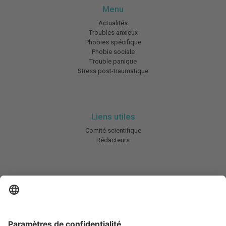
Menu
Actualités
Troubles anxieux
Phobies spécifique
Phobie sociale
Trouble panique
Stress post-traumatique
Liens utiles
Comité scientifique
Rédacteurs
En savoir plus
Charte HIC
Mentions légales / CGU
Contactez-nous