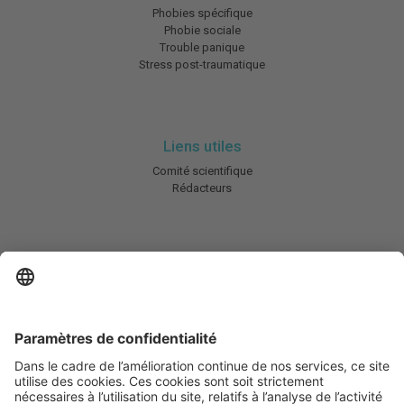
Phobies spécifique
Phobie sociale
Trouble panique
Stress post-traumatique
Liens utiles
Comité scientifique
Rédacteurs
En savoir plus
Charte HIC
Mentions légales / CGU
Contactez-nous