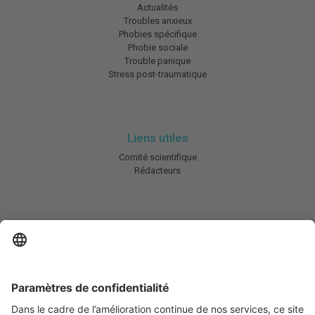
Actualités
Troubles anxieux
Phobies spécifique
Phobie sociale
Trouble panique
Stress post-traumatique
Liens utiles
Comité scientifique
Rédacteurs
En savoir plus
Charte HIC
Mentions légales / CGU
Contactez-nous