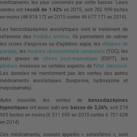
médicaments les plus concernés par cette baisse. Leurs
ventes ont
reculé de 1.42%
en 2015, soit 702 999 boites
en moins (48 974 172 en 2015 contre 49 677 171 en 2014).
Les benzodiazépines anxiolytiques sont le traitement de
référence des
troubles anxieux
. Ils permettent de calmer
les crises d’angoisse ou d’agitation aigüe, les
attaques de
panique
, les
troubles obsessionnels compulsifs
(TOC), les
états graves de
stress post-traumatique
(ESPT), les
phobies
invasives ou certains aspects de l’
état dépressif
.
Les données ne mentionnent pas les ventes des autres
médicaments anxiolytiques (buspirone, hydroxyzine et
méprobamate).
Autre nouvelle, les ventes de
benzodiazépines
hypnotiques
ont aussi subi une
baisse de 3,26%
, soit 219
935 boites en moins (6 511 693 en 2015 contre 6 731 628
en 2014).
Ces médicaments, souvent appelés « somnifères », sont