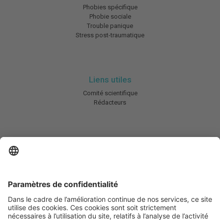
Phobies spécifique
Phobie sociale
Trouble panique
Stress post-traumatique
Liens utiles
Comité scientifique
Rédacteurs
En savoir plus
Charte HIC
Mentions légales / CGU
Contactez-nous