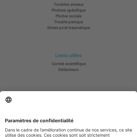
Troubles anxieux
Phobies spécifique
Phobie sociale
Trouble panique
Stress post-traumatique
Liens utiles
Comité scientifique
Rédacteurs
En savoir plus
Charte HIC
Mentions légales / CGU
Contactez-nous