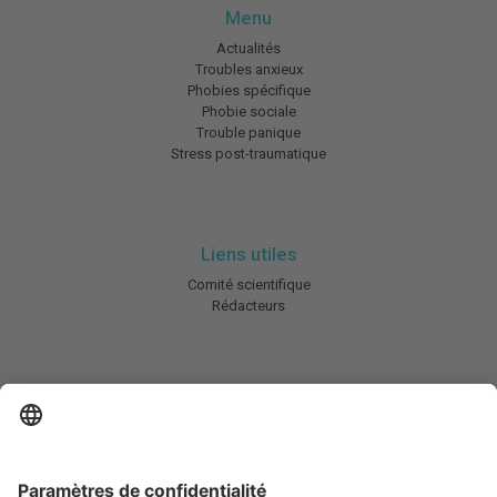
Menu
Actualités
Troubles anxieux
Phobies spécifique
Phobie sociale
Trouble panique
Stress post-traumatique
Liens utiles
Comité scientifique
Rédacteurs
En savoir plus
Charte HIC
Mentions légales / CGU
Contactez-nous