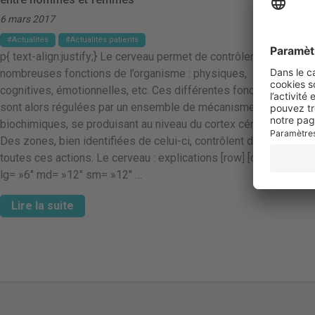
6 mars 2017
Actualités
Actualités patients
p{ text-align:justify;} Le cerveau permet de contrôler de
nombreuses fonctions de l’organisme : physiques,
cognitives, émotionnelles, etc. Ces différentes fonctions
sont alors régulées par un ensemble de mécanismes
biochimiques, se produisant au niveau du cortex cérébral.
Des zones, bien identifiées de celui-ci, contrôlent donc
toutes ces actions. Le cerveau : explications [row] [column
lg= »6″ md= »12″ sm= »12″ …
Lire la suite