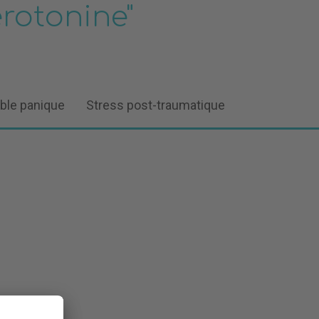
érotonine"
ble panique
Stress post-traumatique