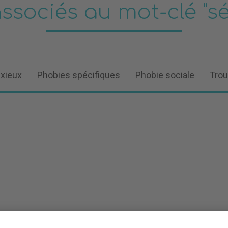
associés au mot-clé "s
nxieux
Phobies spécifiques
Phobie sociale
Trou