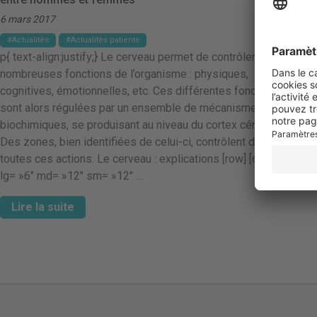
6 mars 2017
Actualités
Actualités patients
p{ text-align:justify;} Le cerveau permet de contrôler de
nombreuses fonctions de l’organisme : physiques,
cognitives, émotionnelles, etc. Ces différentes fonctions
sont alors régulées par un ensemble de mécanismes
biochimiques, se produisant au niveau du cortex cérébral.
Des zones, bien identifiées de celui-ci, contrôlent donc
toutes ces actions. Le cerveau : explications [row] [column
lg= »6″ md= »12″ sm= »12″ …
Lire la suite