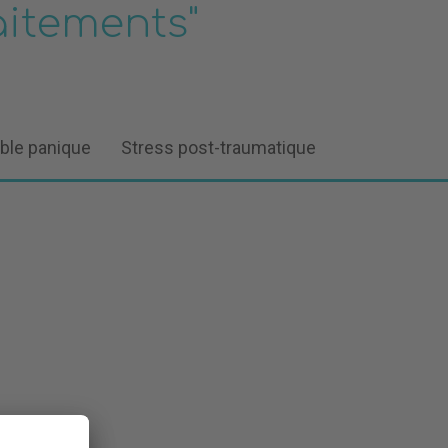
aitements"
ble panique
Stress post-traumatique