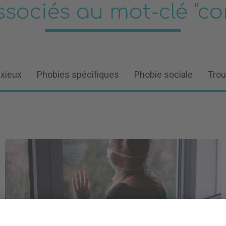
associés au mot-clé "co
nxieux
Phobies spécifiques
Phobie sociale
Trou
Après la Covid-19, une hausse des hikikomori ?