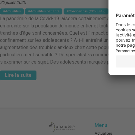
22 juillet 2020
Actualités
Actualités patients
Coronavirus (COVID-19)
La pandémie de la Covid-19 laissera certainement son
empreinte sur la population du monde entier et toutes les
tranches d’âge sont concernées. Quel est l’impact du
confinement sur les adolescents ? A-t-il entraîné une
augmentation des troubles anxieux chez cette population
particulièrement sensible ? De spécialistes commencent à
s’exprimer sur ce sujet. Des adolescents marqués par le …
Lire la suite
Menu
Actualités