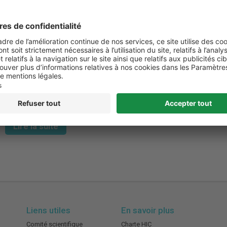
26 juin 2020
Actualités
Actualités patients
Coronavirus (COVID-19)
Suite aux mesures de confinement instaurées un peu partout
dans le monde, une proportion non négligeable de la
population rencontre des difficultés à reprendre une vie
sociale. Pour certains, que l’on appelle des hikikomori, ce
retrait social peut aller jusqu’à un état d’isolement social
extrême sévère et prolongé. Explications. Qui sont les
hikikomori ? Certains spécialistes …
Lire la suite
Liens utiles
En savoir plus
Comité scientifique
Charte HIC