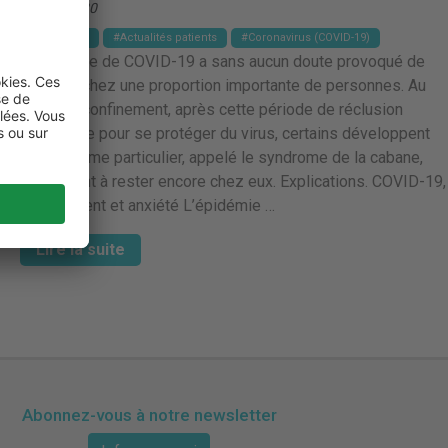
25 mai 2020
Actualités
Actualités patients
Coronavirus (COVID-19)
L’épidémie de COVID-19 a sans aucun doute provoqué de
l’anxiété chez une proportion importante de personnes. Au
sortir du confinement, après cette période de réclusion
obligatoire pour se protéger du virus, certains développent
un syndrome particulier, appelé le syndrome de la cabane,
les incitant à rester encore chez eux. Explications. COVID-19,
confinement et anxiété L’épidémie …
Lire la suite
Abonnez-vous à notre newsletter