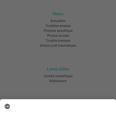
Menu
Actualités
Troubles anxieux
Phobies spécifique
Phobie sociale
Trouble panique
Stress post-traumatique
Liens utiles
Comité scientifique
Rédacteurs
En savoir plus
Charte HIC