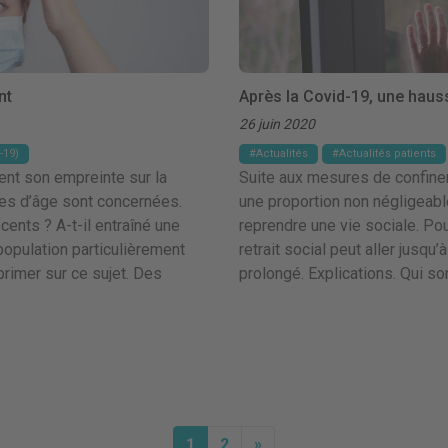
nt
Après la Covid-19, une haus
26 juin 2020
-19)
Actualités
Actualités patients
ent son empreinte sur la
Suite aux mesures de confine
hes d’âge sont concernées.
une proportion non négligeable
cents ? A-t-il entraîné une
reprendre une vie sociale. Pou
opulation particulièrement
retrait social peut aller jusqu
rimer sur ce sujet. Des
prolongé. Explications. Qui so
1
2
»