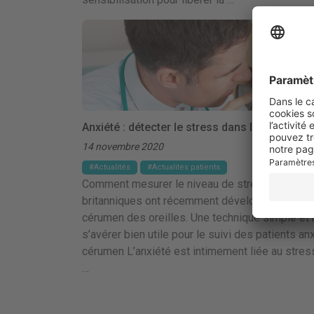
Anxiété : détecter le stress dans le cérumen
14 novembre 2020
Actualités
Actualités patients
Comment mesurer le niveau de stress de maniè
britanniques ont récemment développé une tech
cérumen des oreilles. Une technique simple et n
s’avérer bien utile pour le suivi des patients an
cérumen L’anxiété est intimement liée au stres
…