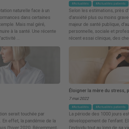
Actualités
Actualités patients
ation naturelle face à un
Selon les estimations, près d
rformances dans certaines
d’anxiété plus ou moins grave 
xemple. Mais mal géré,
majeur de santé publique, d’a
r nuire à la santé. Une récente
personnelle, sociale et profe
’activité …
récent essai clinique, des che
Éloigner la mère du stress, 
7 mai 2022
Actualités
Actualités patients
tion serait touchée par
La période des 1000 jours est
. En effet, la pandémie de la
développement de l’enfant. Ell
uis l’hiver 2020. Récemment,
l’individu tout au long de sa v