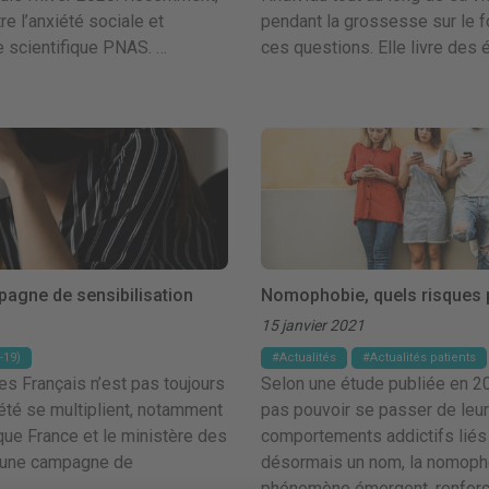
re l’anxiété sociale et
pendant la grossesse sur le 
e scientifique PNAS. …
ces questions. Elle livre des
pagne de sensibilisation
Nomophobie, quels risques p
15 janvier 2021
-19)
Actualités
Actualités patients
es Français n’est pas toujours
Selon une étude publiée en 20
iété se multiplient, notamment
pas pouvoir se passer de leur
que France et le ministère des
comportements addictifs liés à
é une campagne de
désormais un nom, la nomopho
phénomène émergent, renforcé 