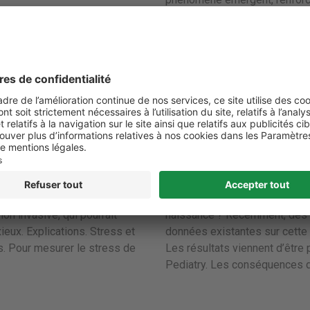
De l’anxiété maternelle au d
14 octobre 2020
Actualités
Actualités patients
re fiable ? Des chercheurs
L’anxiété ou la dépression m
nique basée sur l’analyse du
directes sur le développement
on invasive, qui pourrait
naissance ? Récemment, des 
xieux. Explications. Stress et
données existantes sur cette 
s. Pour mesurer le stress de
Les résultats viennent d’être
Pediatry. Les conséquences d