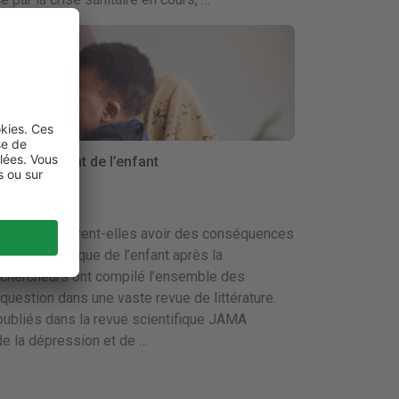
éveloppement de l’enfant
aternelle peuvent-elles avoir des conséquences
 psychologique de l’enfant après la
chercheurs ont compilé l’ensemble des
question dans une vaste revue de littérature.
 publiés dans la revue scientifique JAMA
e la dépression et de …